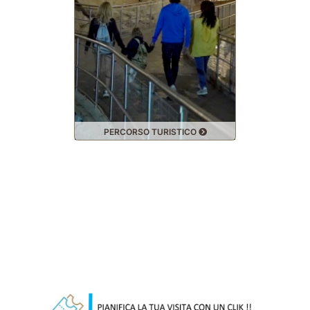
PERCORSO TURISTICO
SPELE
Biglietto Online