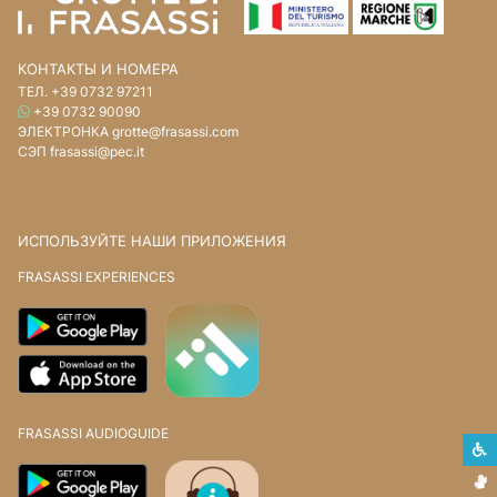
КОНТАКТЫ И НОМЕРА
ТЕЛ.
+39 0732 97211
WHATSAPP
+39 0732 90090
ЭЛЕКТРОНКА
grotte@frasassi.com
СЭП
frasassi@pec.it
ИСПОЛЬЗУЙТЕ НАШИ ПРИЛОЖЕНИЯ
FRASASSI EXPERIENCES
FRASASSI AUDIOGUIDE
С
Я