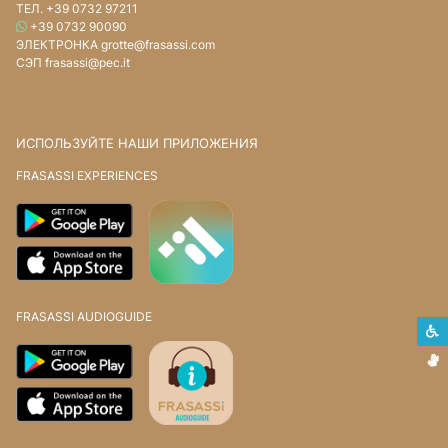
ТЕЛ.
+39 0732 97211
WHATSAPP
+39 0732 90090
ЭЛЕКТРОНКА
grotte@frasassi.com
СЭП
frasassi@pec.it
ИСПОЛЬЗУЙТЕ НАШИ ПРИЛОЖЕНИЯ
FRASASSI EXPERIENCES
FRASASSI AUDIOGUIDE
С
Я