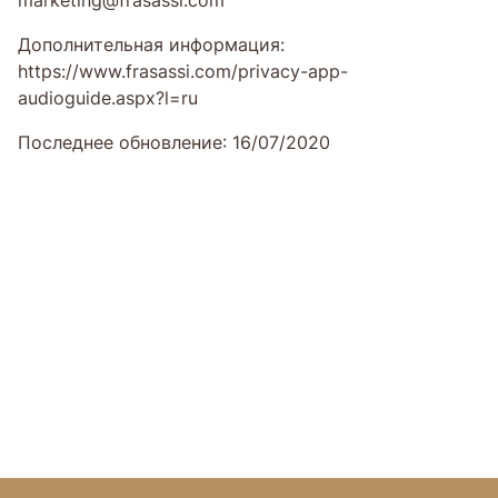
Дополнительная информация:
https://www.frasassi.com/privacy-app-
audioguide.aspx?l=ru
Последнее обновление: 16/07/2020
Перейти к содержимому страницы
Перейти в шапку страницы