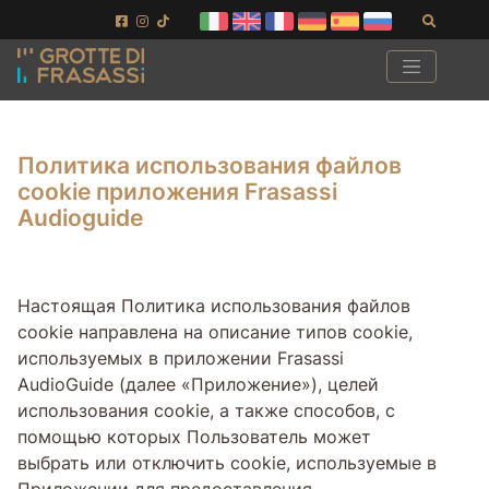
Перейти к содержимому страницы
Перейти в нижний колонтитул
Поиск
Политика использования файлов
cookie приложения Frasassi
Audioguide
Настоящая Политика использования файлов
cookie направлена на описание типов cookie,
используемых в приложении Frasassi
AudioGuide (далее «Приложение»), целей
использования cookie, а также способов, с
помощью которых Пользователь может
выбрать или отключить cookie, используемые в
Приложении для предоставления