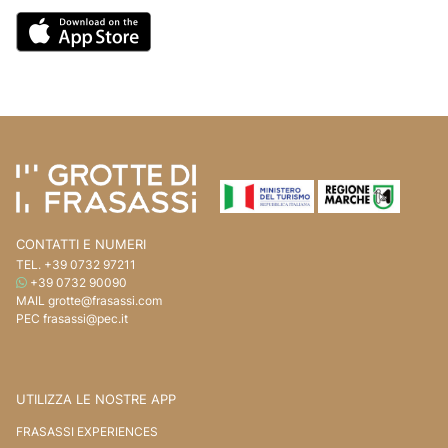
Vai ai contenuti della pagina
Vai all'intestazione della pagina
CONTATTI E NUMERI
TEL.
+39 0732 97211
WHATSAPP
+39 0732 90090
MAIL
grotte@frasassi.com
PEC
frasassi@pec.it
UTILIZZA LE NOSTRE APP
FRASASSI EXPERIENCES