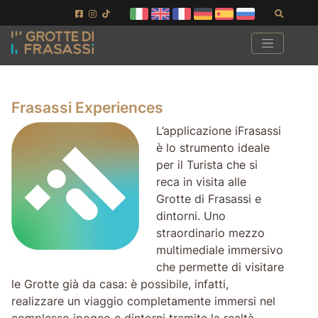
Vai ai contenuti della pagina
Vai al pié di pagina
Cerca
Frasassi Experiences
L’applicazione iFrasassi
è lo strumento ideale
per il Turista che si
reca in visita alle
Grotte di Frasassi e
dintorni. Uno
straordinario mezzo
multimediale immersivo
che permette di visitare
le Grotte già da casa: è possibile, infatti,
realizzare un viaggio completamente immersi nel
complesso ipogeo e dintorni tramite la realtà