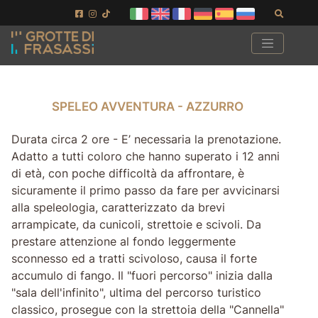
Vai ai contenuti della pagina
Vai al pié di pagina
Cerca
SPELEO AVVENTURA - AZZURRO
SPELEO AVVENTURA - AZZURRO
Durata circa 2 ore - E’ necessaria la prenotazione.
Adatto a tutti coloro che hanno superato i 12 anni
di età, con poche difficoltà da affrontare, è
sicuramente il primo passo da fare per avvicinarsi
alla speleologia, caratterizzato da brevi
arrampicate, da cunicoli, strettoie e scivoli. Da
prestare attenzione al fondo leggermente
sconnesso ed a tratti scivoloso, causa il forte
accumulo di fango. Il "fuori percorso" inizia dalla
"sala dell'infinito", ultima del percorso turistico
classico, prosegue con la strettoia della "Cannella"