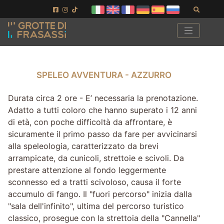
Vai ai contenuti della pagina
Vai al pié di pagina
Cerca
SPELEO AVVENTURA - AZZURRO
SPELEO AVVENTURA - AZZURRO
Durata circa 2 ore - E’ necessaria la prenotazione.
Adatto a tutti coloro che hanno superato i 12 anni
di età, con poche difficoltà da affrontare, è
sicuramente il primo passo da fare per avvicinarsi
alla speleologia, caratterizzato da brevi
arrampicate, da cunicoli, strettoie e scivoli. Da
prestare attenzione al fondo leggermente
sconnesso ed a tratti scivoloso, causa il forte
accumulo di fango. Il "fuori percorso" inizia dalla
"sala dell'infinito", ultima del percorso turistico
classico, prosegue con la strettoia della "Cannella"