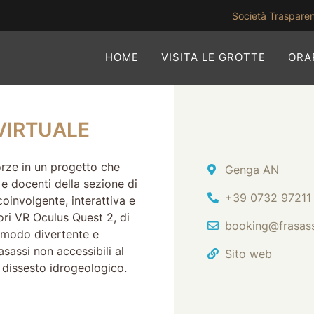
Società Traspare
HOME
VISITA LE GROTTE
ORAR
TÀ VIRTUALE
VIRTUALE
orze in un progetto che
Indirizzo
Genga AN
 e docenti della sezione di
Tel.
+39 0732 97211
oinvolgente, interattiva e
ori VR Oculus Quest 2, di
Email
booking@frasas
 modo divertente e
asassi non accessibili al
Sito web
l dissesto idrogeologico.