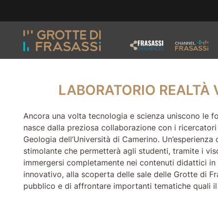
Vai ai contenuti della pagina
Vai al pié di pagina
LABORATORIO REAL
LABORATORIO REALTÀ 
Ancora una volta tecnologia e scienza uniscono le f
nasce dalla preziosa collaborazione con i ricercatori
Geologia dell’Università di Camerino. Un’esperienza c
stimolante che permetterà agli studenti, tramite i vis
immergersi completamente nei contenuti didattici in
innovativo, alla scoperta delle sale delle Grotte di Fr
pubblico e di affrontare importanti tematiche quali i