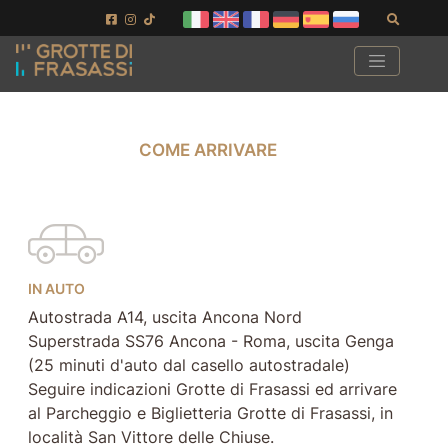
Vai ai contenuti della pagina
Vai al pié di pagina
Cerca
COME ARRIVARE
COME ARRIVARE
IN AUTO
Autostrada A14, uscita Ancona Nord
Superstrada SS76 Ancona - Roma, uscita Genga
(25 minuti d'auto dal casello autostradale)
Seguire indicazioni Grotte di Frasassi ed arrivare
al Parcheggio e Biglietteria Grotte di Frasassi, in
località San Vittore delle Chiuse.