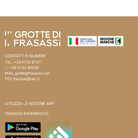
Vai ai contenuti della pagina
Vai all'intestazione della pagina
CONTATTI E NUMERI
TEL.
+39 0732 97211
WHATSAPP
+39 0732 90090
MAIL
grotte@frasassi.com
PEC
frasassi@pec.it
UTILIZZA LE NOSTRE APP
FRASASSI EXPERIENCES