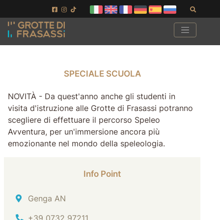
Vai ai contenuti della pagina
Vai al pié di pagina
Cerca
SPECIALE SCUOLA
SPECIALE SCUOLA
NOVITÀ - Da quest'anno anche gli studenti in
visita d'istruzione alle Grotte di Frasassi potranno
scegliere di effettuare il percorso Speleo
Avventura, per un'immersione ancora più
emozionante nel mondo della speleologia.
Info Point
Indirizzo
Genga AN
Tel.
+39 0732 97211