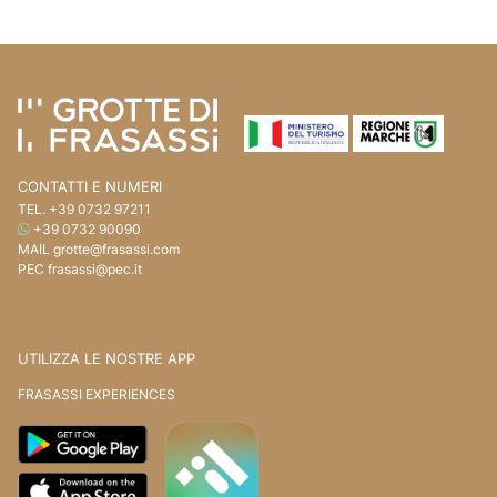
Vai ai contenuti della pagina
Vai all'intestazione della pagina
CONTATTI E NUMERI
TEL.
+39 0732 97211
WHATSAPP
+39 0732 90090
MAIL
grotte@frasassi.com
PEC
frasassi@pec.it
UTILIZZA LE NOSTRE APP
FRASASSI EXPERIENCES