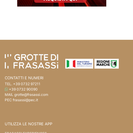
Vai ai contenuti della pagina
Vai all'intestazione della pagina
CONTATTI E NUMERI
TEL.
+39 0732 97211
WHATSAPP
+39 0732 90090
MAIL
grotte@frasassi.com
PEC
frasassi@pec.it
UTILIZZA LE NOSTRE APP