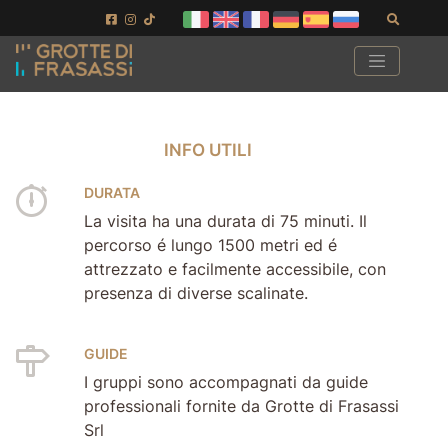
Vai ai contenuti della pagina
Vai al pié di pagina
Cerca
INFO UTILI
INFO UTILI
DURATA
La visita ha una durata di 75 minuti. Il
percorso é lungo 1500 metri ed é
attrezzato e facilmente accessibile, con
presenza di diverse scalinate.
GUIDE
I gruppi sono accompagnati da guide
professionali fornite da Grotte di Frasassi
Srl