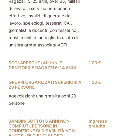
Ragazzi 15-25 anni, over 65, militari
di leva o in servizio permanente
effettivo, invalidi di guerra e del
lavoro, speleologi, tesserati CAI,
giornalisti e docenti (con tesserino),
turisti muniti di un biglietto usato di
un'altra grotta associata AGTI
SCOLARESCHE (ALUNNI E
1,00 €
GENITORI) E RAGAZZI 6-14 ANNI
GRUPPI ORGANIZZATI SUPERIORI A
1,50 €
20 PERSONE
Agevolazioni: una gratuita ogni 20
persone
BAMBINI SOTTO I 6 ANNI NON
Ingresso
COMPIUTI, PERSONE IN
gratuito
CONDIZIONE DI DISABILITÀ NON
AUTOSUFFICIENTI E LORO