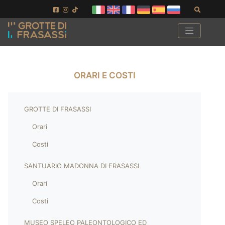
Vai ai contenuti della pagina
Vai al pié di pagina
Cerca
ORARI E COSTI
GROTTE DI FRASASSI
Orari
Costi
SANTUARIO MADONNA DI FRASASSI
Orari
Costi
MUSEO SPELEO PALEONTOLOGICO ED