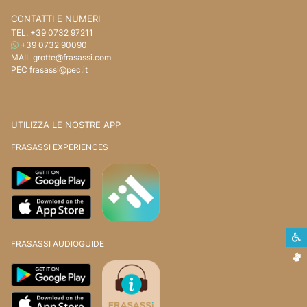
CONTATTI E NUMERI
TEL.
+39 0732 97211
WHATSAPP
+39 0732 90090
MAIL
grotte@frasassi.com
PEC
frasassi@pec.it
UTILIZZA LE NOSTRE APP
FRASASSI EXPERIENCES
S
FRASASSI AUDIOGUIDE
L