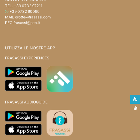
TEL.
+39 0732 97211
WHATSAPP
+39 0732 90090
MAIL
grotte@frasassi.com
PEC
frasassi@pec.it
UTILIZZA LE NOSTRE APP
FRASASSI EXPERIENCES
S
FRASASSI AUDIOGUIDE
L