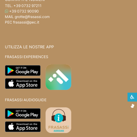
TEL.
+39 0732 97211
WHATSAPP
+39 0732 90090
MAIL
grotte@frasassi.com
PEC
frasassi@pec.it
UTILIZZA LE NOSTRE APP
FRASASSI EXPERIENCES
S
FRASASSI AUDIOGUIDE
L