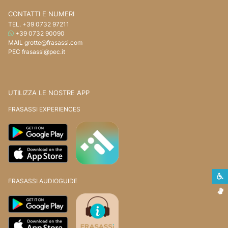
CONTATTI E NUMERI
TEL.
+39 0732 97211
WHATSAPP
+39 0732 90090
MAIL
grotte@frasassi.com
PEC
frasassi@pec.it
UTILIZZA LE NOSTRE APP
FRASASSI EXPERIENCES
S
FRASASSI AUDIOGUIDE
L