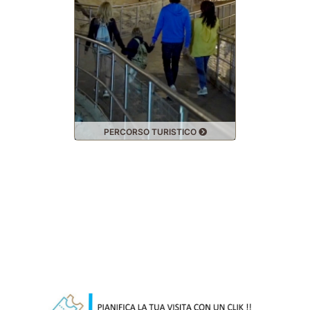
PERCORSO TURISTICO
SPELE
Entrada Online