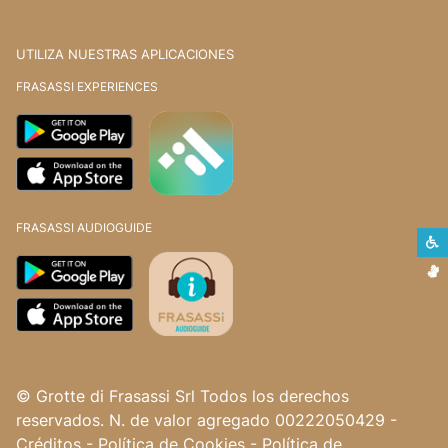
UTILIZA NUESTRAS APLICACIONES
FRASASSI EXPERIENCES
FRASASSI AUDIOGUIDE
L
L
© Grotte di Frasassi Srl Todos los derechos
reservados. N. de valor agregado 00222050429
-
Créditos
-
Política de Cookies
-
Política de