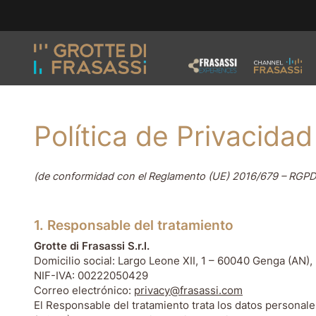
Ir al contenido de la página
Ir al pie de página
Política de Privacidad
(de conformidad con el Reglamento (UE) 2016/679 – RGPD
1. Responsable del tratamiento
Grotte di Frasassi S.r.l.
Domicilio social: Largo Leone XII, 1 – 60040 Genga (AN), I
NIF-IVA: 00222050429
Correo electrónico:
privacy@frasassi.com
El Responsable del tratamiento trata los datos persona