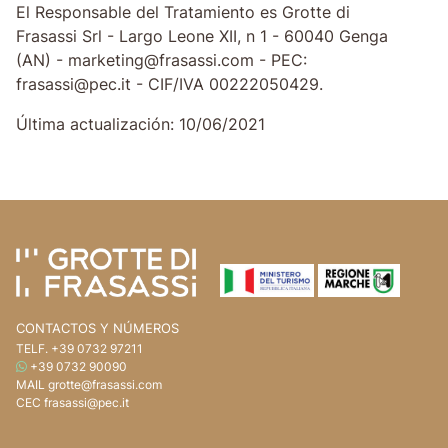
El Responsable del Tratamiento es Grotte di
Frasassi Srl - Largo Leone XII, n 1 - 60040 Genga
(AN) - marketing@frasassi.com - PEC:
frasassi@pec.it - CIF/IVA 00222050429.
Última actualización: 10/06/2021
Ir al contenido de la página
Ir al encabezado de la página
CONTACTOS Y NÚMEROS
TELF.
+39 0732 97211
WHATSAPP
+39 0732 90090
MAIL
grotte@frasassi.com
CEC
frasassi@pec.it