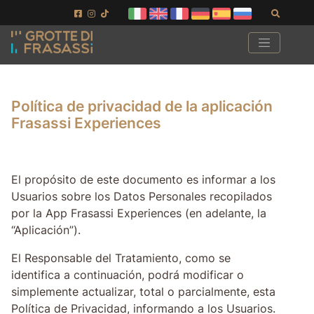
Ir al contenido de la página
Ir al pie de página
Buscar
Política de privacidad de la aplicación
Frasassi Experiences
El propósito de este documento es informar a los
Usuarios sobre los Datos Personales recopilados
por la App Frasassi Experiences (en adelante, la
“Aplicación”).
El Responsable del Tratamiento, como se
identifica a continuación, podrá modificar o
simplemente actualizar, total o parcialmente, esta
Política de Privacidad, informando a los Usuarios.