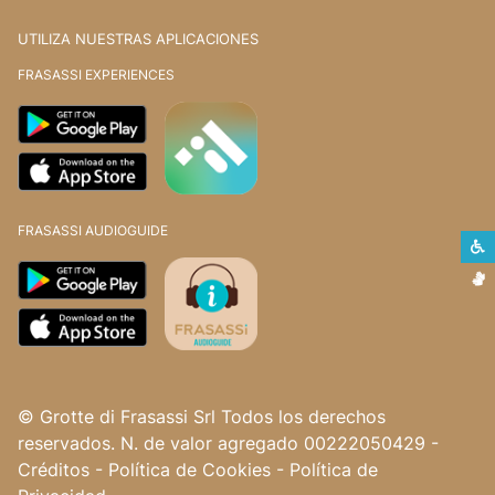
UTILIZA NUESTRAS APLICACIONES
FRASASSI EXPERIENCES
FRASASSI AUDIOGUIDE
L
L
© Grotte di Frasassi Srl Todos los derechos
reservados. N. de valor agregado 00222050429
-
Créditos
-
Política de Cookies
-
Política de