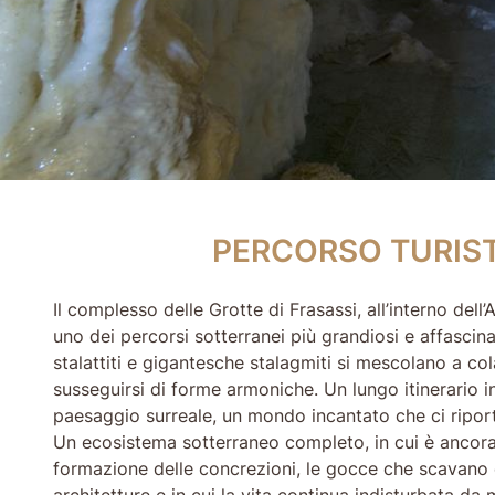
PERCORSO TURISTI
PERCORSO TURIS
Il complesso delle Grotte di Frasassi, all’interno del
uno dei percorsi sotterranei più grandiosi e affasci
stalattiti e gigantesche stalagmiti si mescolano a colat
susseguirsi di forme armoniche. Un lungo itinerario in
paesaggio surreale, un mondo incantato che ci riport
Un ecosistema sotterraneo completo, in cui è ancora
formazione delle concrezioni, le gocce che scavano 
architetture e in cui la vita continua indisturbata da m