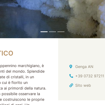
CO
TICO
l’Appennino marchigiano, è
Indirizzo
Genga AN
nanti del mondo. Splendide
Tel.
+39 0732 97211
e di cristalli, in un
 cui è fiorito un
Sito web
a ai primordi della natura.
 possibile osservare la
e costruiscono le proprie
ilioni di anni. Un