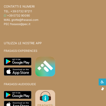
CONTATTI E NUMERI
TEL.
+39 0732 97211
WHATSAPP
+39 0732 90090
MAIL
grotte@frasassi.com
PEC
frasassi@pec.it
UTILIZZA LE NOSTRE APP
FRASASSI EXPERIENCES
S
FRASASSI AUDIOGUIDE
L