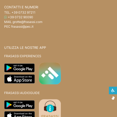
CONTATTI E NUMERI
TEL.
+39 0732 97211
WHATSAPP
+39 0732 90090
MAIL
grotte@frasassi.com
PEC
frasassi@pec.it
UTILIZZA LE NOSTRE APP
FRASASSI EXPERIENCES
S
FRASASSI AUDIOGUIDE
L