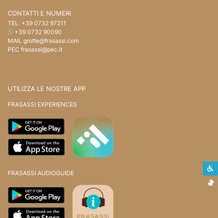
CONTATTI E NUMERI
TEL.
+39 0732 97211
WHATSAPP
+39 0732 90090
MAIL
grotte@frasassi.com
PEC
frasassi@pec.it
UTILIZZA LE NOSTRE APP
FRASASSI EXPERIENCES
S
FRASASSI AUDIOGUIDE
L