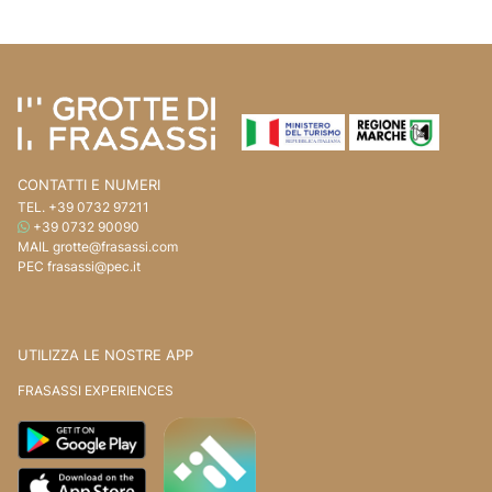
Vai ai contenuti della pagina
Vai all'intestazione della pagina
CONTATTI E NUMERI
TEL.
+39 0732 97211
WHATSAPP
+39 0732 90090
MAIL
grotte@frasassi.com
PEC
frasassi@pec.it
UTILIZZA LE NOSTRE APP
FRASASSI EXPERIENCES