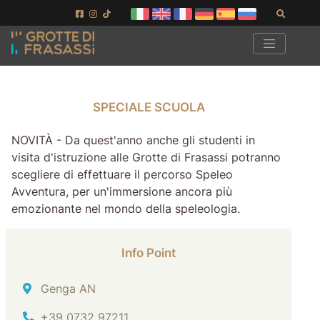
Vai ai contenuti della pagina
Vai al pié di pagina
Cerca
SPECIALE SCUOLA
SPECIALE SCUOLA
NOVITÀ - Da quest'anno anche gli studenti in
visita d'istruzione alle Grotte di Frasassi potranno
scegliere di effettuare il percorso Speleo
Avventura, per un'immersione ancora più
emozionante nel mondo della speleologia.
Info Point
Indirizzo
Genga AN
Tel.
+39 0732 97211