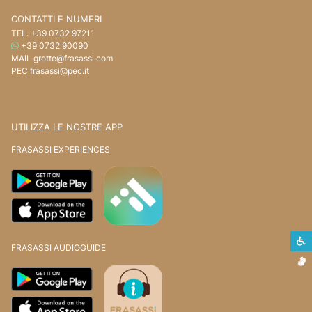
CONTATTI E NUMERI
TEL.
+39 0732 97211
WHATSAPP
+39 0732 90090
MAIL
grotte@frasassi.com
PEC
frasassi@pec.it
UTILIZZA LE NOSTRE APP
FRASASSI EXPERIENCES
S
FRASASSI AUDIOGUIDE
L