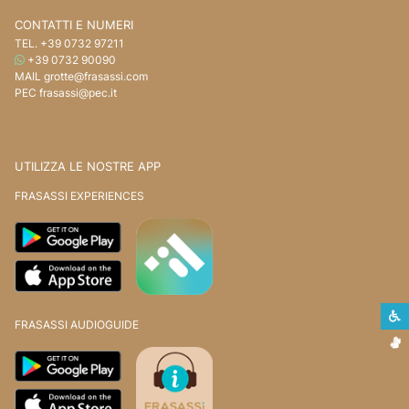
CONTATTI E NUMERI
TEL.
+39 0732 97211
WHATSAPP
+39 0732 90090
MAIL
grotte@frasassi.com
PEC
frasassi@pec.it
UTILIZZA LE NOSTRE APP
FRASASSI EXPERIENCES
S
FRASASSI AUDIOGUIDE
L