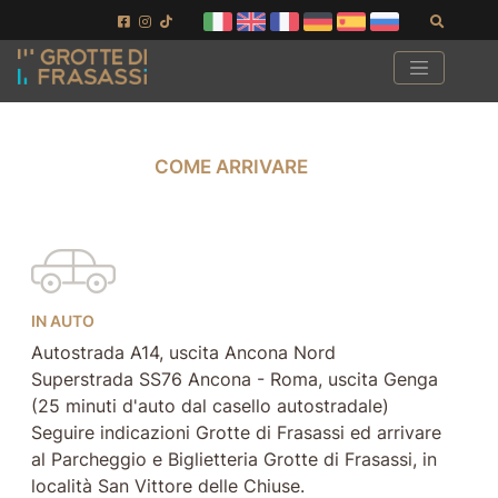
Vai ai contenuti della pagina
Vai al pié di pagina
Cerca
COME ARRIVARE
COME ARRIVARE
IN AUTO
Autostrada A14, uscita Ancona Nord
Superstrada SS76 Ancona - Roma, uscita Genga
(25 minuti d'auto dal casello autostradale)
Seguire indicazioni Grotte di Frasassi ed arrivare
al Parcheggio e Biglietteria Grotte di Frasassi, in
località San Vittore delle Chiuse.