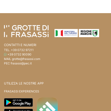
Vai ai contenuti della pagina
Vai all'intestazione della pagina
CONTATTI E NUMERI
TEL.
+39 0732 97211
WHATSAPP
+39 0732 90090
MAIL
grotte@frasassi.com
PEC
frasassi@pec.it
UTILIZZA LE NOSTRE APP
FRASASSI EXPERIENCES