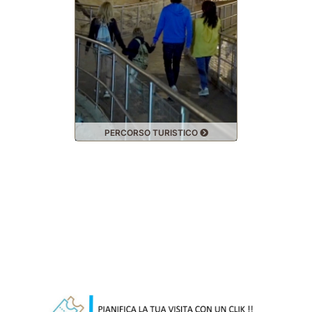
PERCORSO TURISTICO
SPELE
Biglietto Online