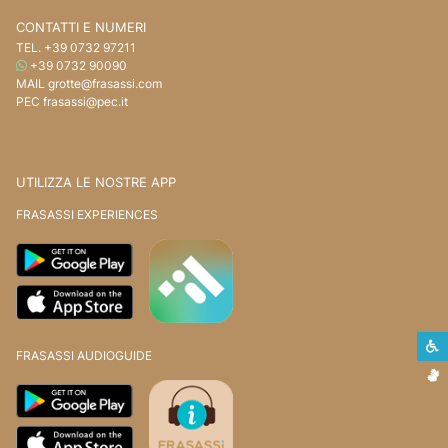
CONTATTI E NUMERI
TEL.
+39 0732 97211
WHATSAPP
+39 0732 90090
MAIL
grotte@frasassi.com
PEC
frasassi@pec.it
UTILIZZA LE NOSTRE APP
FRASASSI EXPERIENCES
S
FRASASSI AUDIOGUIDE
L