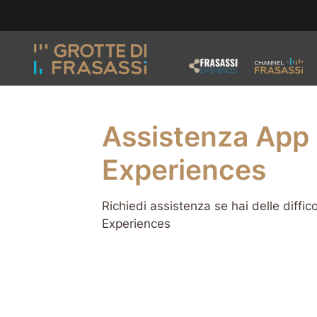
Vai ai contenuti della pagina
Vai al pié di pagina
Assistenza App 
Experiences
Richiedi assistenza se hai delle diffic
Experiences