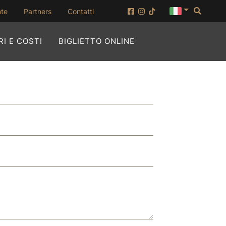
Cerca
(apertura su nuova finestra)
nte
Partners
Contatti
(APERTURA SU NUOVA
I E COSTI
BIGLIETTO ONLINE