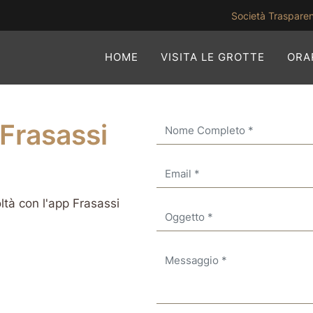
Società Traspare
HOME
VISITA LE GROTTE
ORAR
Frasassi
oltà con l'app Frasassi