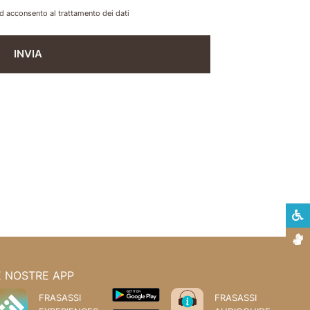
d acconsento al trattamento dei dati
INVIA
S
L
E NOSTRE APP
FRASASSI
FRASASSI