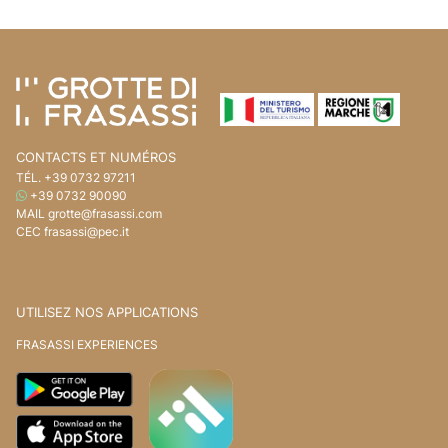
Aller au contenu de la page
Accédez à l'en-tête de la page
CONTACTS ET NUMÉROS
TÉL.
+39 0732 97211
WHATSAPP
+39 0732 90090
MAIL
grotte@frasassi.com
CEC
frasassi@pec.it
UTILISEZ NOS APPLICATIONS
FRASASSI EXPERIENCES