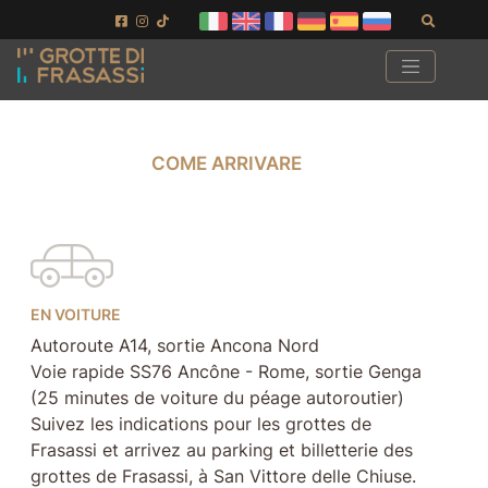
Aller au contenu de la page
Aller au pied de page
Recher
COME ARRIVARE
COME ARRIVARE
EN VOITURE
Autoroute A14, sortie Ancona Nord
Voie rapide SS76 Ancône - Rome, sortie Genga
(25 minutes de voiture du péage autoroutier)
Suivez les indications pour les grottes de
Frasassi et arrivez au parking et billetterie des
grottes de Frasassi, à San Vittore delle Chiuse.