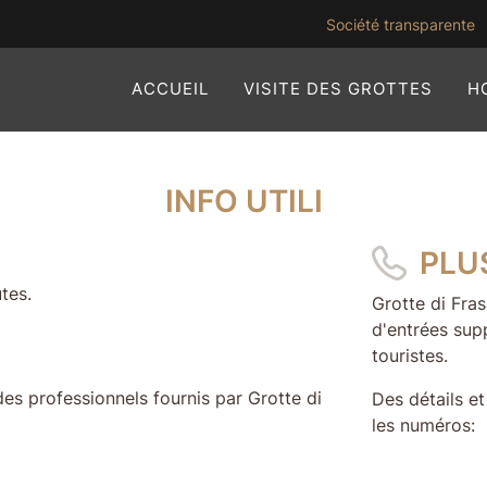
(
Société transparente
ACCUEIL
VISITE DES GROTTES
H
INFO UTILI
PLU
tes.
Grotte di Fra
d'entrées sup
touristes.
s professionnels fournis par Grotte di
Des détails e
les numéros: