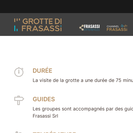
Aller au contenu de la page
Aller au pied de page
INFO UTILI
DURÉE
La visite de la grotte a une durée de 75 minu
GUIDES
Les groupes sont accompagnés par des guide
Frasassi Srl