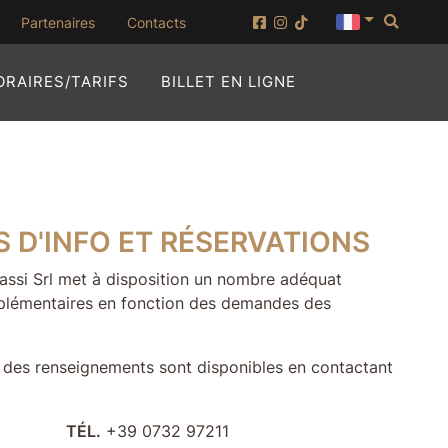
Reche
ouvrir dans une nouvelle fenêtre)
Partenaires
Contacts
(OUVRIR DANS UN
ORAIRES/TARIFS
BILLET EN LIGNE
S D'INFO ET RÉSERVATIONS
sassi Srl met à disposition un nombre adéquat
plémentaires en fonction des demandes des
t des renseignements sont disponibles en contactant
TÉL.
+39 0732 97211