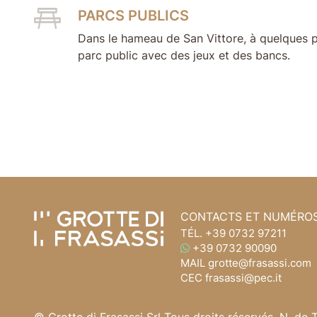
PARCS PUBLICS
Dans le hameau de San Vittore, à quelques pa
parc public avec des jeux et des bancs.
Aller au contenu de la page
Accédez à l'en-tête de la page
CONTACTS ET NUMÉRO
TÉL.
+39 0732 97211
WHATSAPP
+39 0732 90090
MAIL
grotte@frasassi.com
CEC
frasassi@pec.it