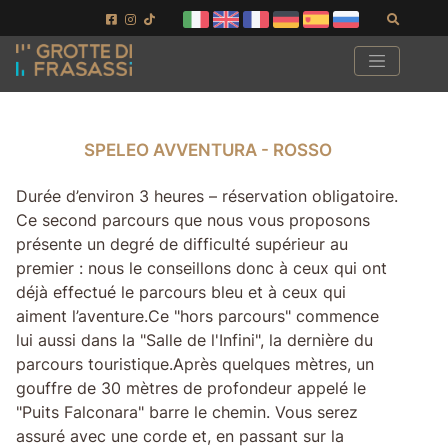
Aller au contenu de la page
Aller au pied de page
Recher
SPELEO AVVENTURA - ROSSO
SPELEO AVVENTURA - ROSSO
Durée d’environ 3 heures – réservation obligatoire.
Ce second parcours que nous vous proposons
présente un degré de difficulté supérieur au
premier : nous le conseillons donc à ceux qui ont
déjà effectué le parcours bleu et à ceux qui
aiment l’aventure.Ce "hors parcours" commence
lui aussi dans la "Salle de l'Infini", la dernière du
parcours touristique.Après quelques mètres, un
gouffre de 30 mètres de profondeur appelé le
"Puits Falconara" barre le chemin. Vous serez
assuré avec une corde et, en passant sur la