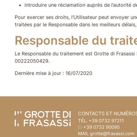
introduire une réclamation auprès de l’autorité d
Pour exercer ses droits, l’Utilisateur peut envoye
traitées par le Responsable dans les meilleurs délais
Responsable du trai
Le Responsable du traitement est Grotte di Frasassi 
00222050429.
Dernière mise à jour : 16/07/2020
Aller au contenu de la page
Accédez à l'en-tête de la page
CONTACTS ET NUMÉRO
TÉL.
+39 0732 97211
WHATSAPP
+39 0732 90090
MAIL
grotte@frasassi.com