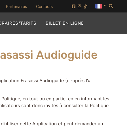
Reche
ouvrir dans une nouvelle fenêtre)
Partenaires
Contacts
(OUVRIR DANS UN
ORAIRES/TARIFS
BILLET EN LIGNE
Frasassi Audioguide
plication Frasassi Audioguide (ci-après l’«
Politique, en tout ou en partie, en en informant les
ilisateurs sont donc invités à consulter la Politique
r d’utiliser cette Application et peut demander au