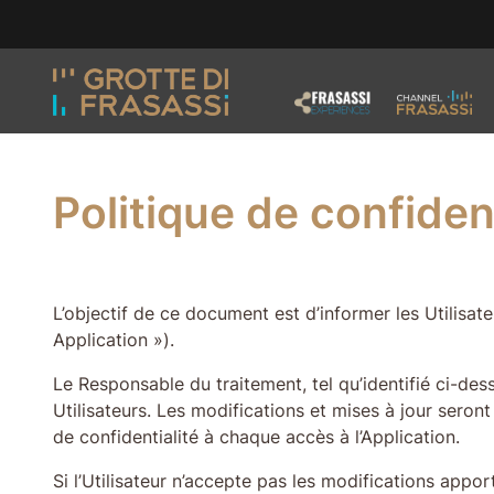
Aller au contenu de la page
Aller au pied de page
Politique de confiden
L’objectif de ce document est d’informer les Utilisat
Application »).
Le Responsable du traitement, tel qu’identifié ci-des
Utilisateurs. Les modifications et mises à jour seront
de confidentialité à chaque accès à l’Application.
Si l’Utilisateur n’accepte pas les modifications appor