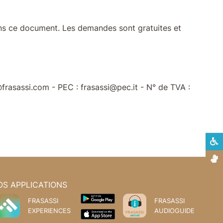
ns ce document. Les demandes sont gratuites et
frasassi.com - PEC : frasassi@pec.it - N° de TVA :
L
L
OS APPLICATIONS
FRASASSI
FRASASSI
EXPERIENCES
AUDIOGUIDE