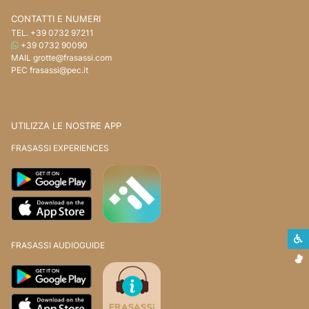
CONTATTI E NUMERI
TEL.
+39 0732 97211
WHATSAPP
+39 0732 90090
MAIL
grotte@frasassi.com
PEC
frasassi@pec.it
UTILIZZA LE NOSTRE APP
FRASASSI EXPERIENCES
S
FRASASSI AUDIOGUIDE
L