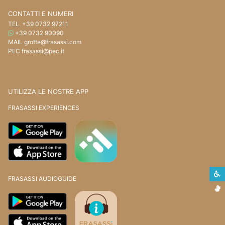
CONTATTI E NUMERI
TEL.
+39 0732 97211
WHATSAPP
+39 0732 90090
MAIL
grotte@frasassi.com
PEC
frasassi@pec.it
UTILIZZA LE NOSTRE APP
FRASASSI EXPERIENCES
S
FRASASSI AUDIOGUIDE
L