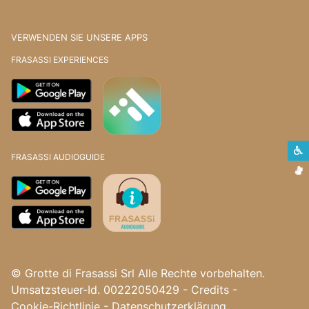
VERWENDEN SIE UNSERE APPS
FRASASSI EXPERIENCES
S
FRASASSI AUDIOGUIDE
G
© Grotte di Frasassi Srl Alle Rechte vorbehalten.
Umsatzsteuer-Id. 00222050429
-
Credits
-
Cookie-Richtlinie
-
Datenschutzerklärung