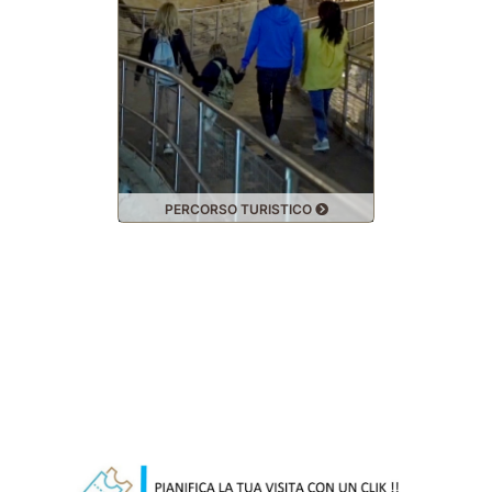
PERCORSO TURISTICO
SPELE
Online-Ticket