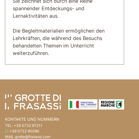
Sie zeichnet sich durch eine Reihe
spannender Entdeckungs- und
Lernaktivitäten aus.
Die Begleitmaterialien ermöglichen den
Lehrkräften, die während des Besuchs
behandelten Themen im Unterricht
weiterzuführen.
Gehe zum Seiteninhalt
Gehen Sie zum Seitenkopf
KONTAKTE UND NUMMERN
TEL.
+39 0732 97211
WHATSAPP
+39 0732 90090
MAIL
grotte@frasassi.com