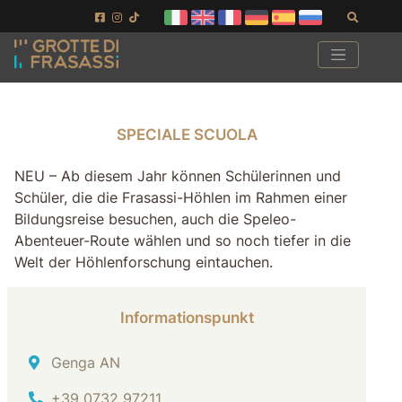
Gehe zum Seiteninhalt
Gehen Sie zur Fußzeile
Suchen
SPECIALE SCUOLA
SPECIALE SCUOLA
NEU – Ab diesem Jahr können Schülerinnen und
Schüler, die die Frasassi-Höhlen im Rahmen einer
Bildungsreise besuchen, auch die Speleo-
Abenteuer-Route wählen und so noch tiefer in die
Welt der Höhlenforschung eintauchen.
Informationspunkt
Adresse
Genga AN
Tel.
+39 0732 97211