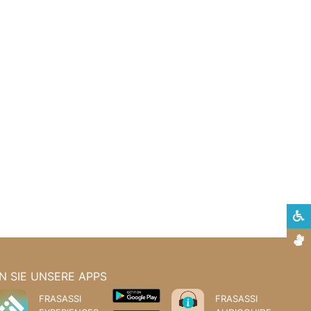
S
G
 SIE UNSERE APPS
FRASASSI
FRASASSI