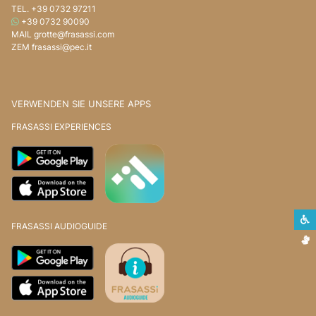
TEL.
+39 0732 97211
WHATSAPP
+39 0732 90090
MAIL
grotte@frasassi.com
ZEM
frasassi@pec.it
VERWENDEN SIE UNSERE APPS
FRASASSI EXPERIENCES
S
FRASASSI AUDIOGUIDE
G