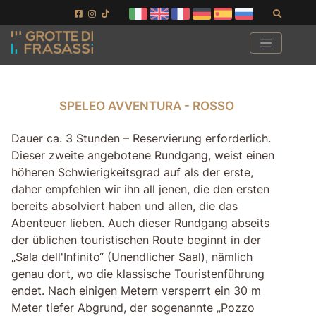
Gehe zum Seiteninhalt
Gehen Sie zur Fußzeile
Suchen
SPELEO AVVENTURA - ROSSO
SPELEO AVVENTURA - ROSSO
Dauer ca. 3 Stunden – Reservierung erforderlich.
Dieser zweite angebotene Rundgang, weist einen
höheren Schwierigkeitsgrad auf als der erste,
daher empfehlen wir ihn all jenen, die den ersten
bereits absolviert haben und allen, die das
Abenteuer lieben. Auch dieser Rundgang abseits
der üblichen touristischen Route beginnt in der
„Sala dell'Infinito“ (Unendlicher Saal), nämlich
genau dort, wo die klassische Touristenführung
endet. Nach einigen Metern versperrt ein 30 m
Meter tiefer Abgrund, der sogenannte „Pozzo