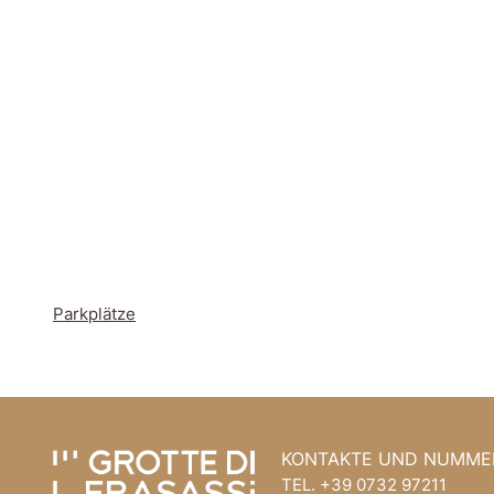
Parkplätze
Gehe zum Seiteninhalt
Gehen Sie zum Seitenkopf
KONTAKTE UND NUMME
TEL.
+39 0732 97211