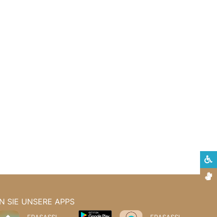
S
G
 SIE UNSERE APPS