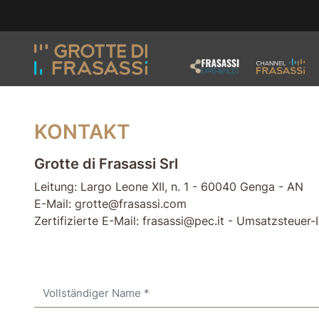
Gehe zum Seiteninhalt
Gehen Sie zur Fußzeile
KONTAKT
Grotte di Frasassi Srl
Leitung: Largo Leone XII, n. 1 - 60040 Genga - AN
E-Mail: grotte@frasassi.com
Zertifizierte E-Mail: frasassi@pec.it - Umsatzsteue