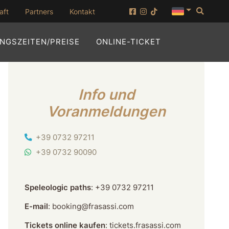
Such
(in einem neuen fenster öffnen)
aft
Partners
Kontakt
(IN EINEM NEU
NGSZEITEN/PREISE
ONLINE-TICKET
Info und
Voranmeldungen
Tel.
+39 0732 97211
WhatsApp
+39 0732 90090
Speleologic paths
:
+39 0732 97211
E-mail
:
booking@frasassi.com
Tickets online kaufen
:
tickets.frasassi.com