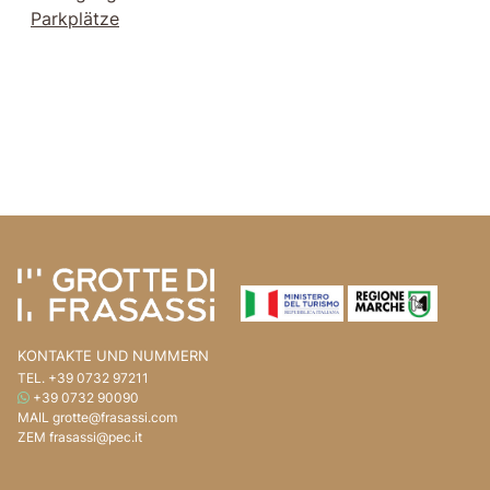
Parkplätze
Gehe zum Seiteninhalt
Gehen Sie zum Seitenkopf
KONTAKTE UND NUMMERN
TEL.
+39 0732 97211
WHATSAPP
+39 0732 90090
MAIL
grotte@frasassi.com
ZEM
frasassi@pec.it