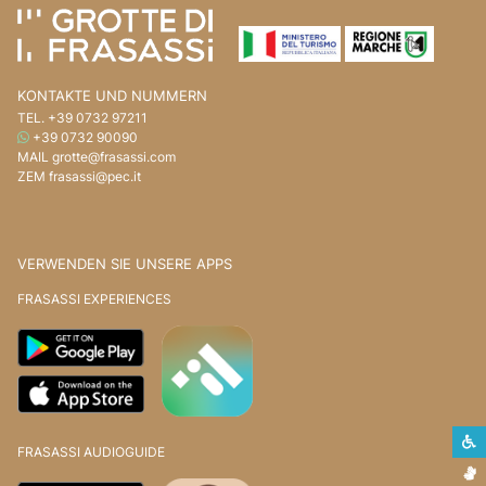
KONTAKTE UND NUMMERN
TEL.
+39 0732 97211
WHATSAPP
+39 0732 90090
MAIL
grotte@frasassi.com
ZEM
frasassi@pec.it
VERWENDEN SIE UNSERE APPS
FRASASSI EXPERIENCES
S
FRASASSI AUDIOGUIDE
G