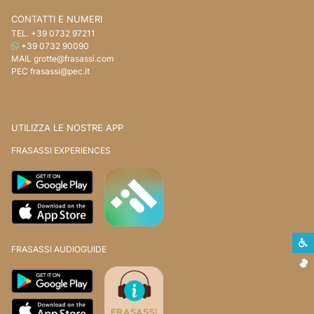
CONTATTI E NUMERI
TEL.
+39 0732 97211
WHATSAPP
+39 0732 90090
MAIL
grotte@frasassi.com
PEC
frasassi@pec.it
UTILIZZA LE NOSTRE APP
FRASASSI EXPERIENCES
S
FRASASSI AUDIOGUIDE
L