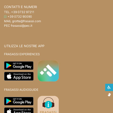
CONTATTI E NUMERI
TEL.
+39 0732 97211
WHATSAPP
+39 0732 90090
MAIL
grotte@frasassi.com
PEC
frasassi@pec.it
UTILIZZA LE NOSTRE APP
FRASASSI EXPERIENCES
S
FRASASSI AUDIOGUIDE
L