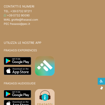
CONTATTI E NUMERI
TEL.
+39 0732 97211
WHATSAPP
+39 0732 90090
MAIL
grotte@frasassi.com
PEC
frasassi@pec.it
UTILIZZA LE NOSTRE APP
FRASASSI EXPERIENCES
S
FRASASSI AUDIOGUIDE
L