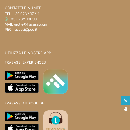
CONTATTI E NUMERI
TEL.
+39 0732 97211
WHATSAPP
+39 0732 90090
MAIL
grotte@frasassi.com
PEC
frasassi@pec.it
UTILIZZA LE NOSTRE APP
FRASASSI EXPERIENCES
S
FRASASSI AUDIOGUIDE
L