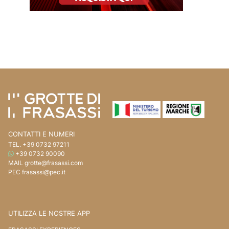
Vai ai contenuti della pagina
Vai all'intestazione della pagina
CONTATTI E NUMERI
TEL.
+39 0732 97211
WHATSAPP
+39 0732 90090
MAIL
grotte@frasassi.com
PEC
frasassi@pec.it
UTILIZZA LE NOSTRE APP