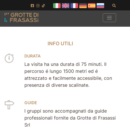
Vai ai contenuti della pagina
Vai al pié di pagina
Cerca
INFO UTILI
INFO UTILI
DURATA
La visita ha una durata di 75 minuti. Il
percorso é lungo 1500 metri ed é
attrezzato e facilmente accessibile, con
presenza di diverse scalinate.
GUIDE
I gruppi sono accompagnati da guide
professionali fornite da Grotte di Frasassi
Srl