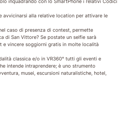
i solo inquadrando con lo SmartPhone i relativi Codici
avvicinarsi alla relative location per attivare le
e nel caso di presenza di contest, permette
ica di San Vittore? Se postate un selfie sarà
t e vincere soggiorni gratis in molte località
lità classica e/o in VR360° tutti gli eventi e
à che intende intraprendere; è uno strumento
vventura, musei, escursioni naturalistiche, hotel,