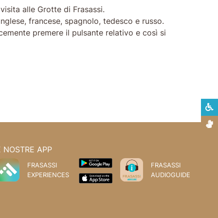
isita alle Grotte di Frasassi.
 inglese, francese, spagnolo, tedesco e russo.
cemente premere il pulsante relativo e così si
S
L
E NOSTRE APP
FRASASSI
FRASASSI
EXPERIENCES
AUDIOGUIDE