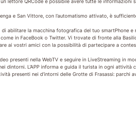
ite un lettore QRCode è possibile avere tutte le informazion
nga e San Vittore, con l’automatismo attivato, è sufficiente 
ado di abilitare la macchina fotografica del tuo smartPhone 
ì come in FaceBook o Twitter. Vi trovate di fronte alla Basil
re ai vostri amici con la possibilità di partecipare a contes
video presenti nella WebTV e seguire in LiveStreaming in moda
i dintorni. L’APP informa e guida il turista in ogni attivit
vità presenti nei d‘intorni delle Grotte di Frasassi: parchi a