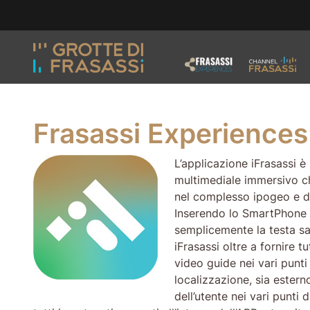
Vai ai contenuti della pagina
Vai al pié di pagina
Frasassi Experiences
L’applicazione iFrasassi è 
multimediale immersivo che
nel complesso ipogeo e din
Inserendo lo SmartPhone a
semplicemente la testa sa
iFrasassi oltre a fornire tu
video guide nei vari punti
localizzazione, sia estern
dell’utente nei vari punt