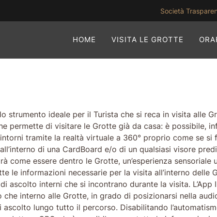
Società Traspare
HOME
VISITA LE GROTTE
ORAR
lo strumento ideale per il Turista che si reca in visita alle
 permette di visitare le Grotte già da casa: è possibile, i
torni tramite la realtà virtuale a 360° proprio come se si fo
ll’interno di una CardBoard e/o di un qualsiasi visore pred
rà come essere dentro le Grotte, un’esperienza sensoriale u
tte le informazioni necessarie per la visita all’interno delle G
 di ascolto interni che si incontrano durante la visita. L’Ap
o che interno alle Grotte, in grado di posizionarsi nella audi
i di ascolto lungo tutto il percorso. Disabilitando l’autom