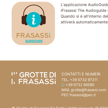
L'applicazione AudioGuide i
iFrasassi The Audioguide c
Quando si è all'interno de
attiverà automaticamente 
Vai ai contenuti della pagina
Vai all'intestazione della pagina
CONTATTI E NUMERI
TEL.
+39 0732 97211
WHATSAPP
+39 0732 90090
MAIL
grotte@frasassi.com
PEC
frasassi@pec.it