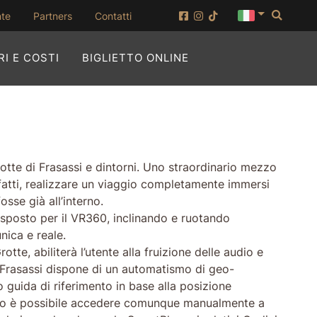
Cerca
(apertura su nuova finestra)
nte
Partners
Contatti
(APERTURA SU NUOVA
I E COSTI
BIGLIETTO ONLINE
 Grotte di Frasassi e dintorni. Uno straordinario mezzo
nfatti, realizzare un viaggio completamente immersi
sse già all’interno.
isposto per il VR360, inclinando e ruotando
nica e reale.
rotte, abiliterà l’utente alla fruizione delle audio e
p IFrasassi dispone di un automatismo di geo-
o guida di riferimento in base alla posizione
atismo è possibile accedere comunque manualmente a