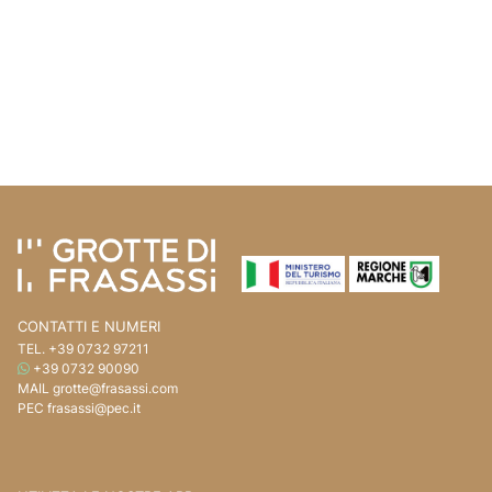
Vai ai contenuti della pagina
Vai all'intestazione della pagina
CONTATTI E NUMERI
TEL.
+39 0732 97211
WHATSAPP
+39 0732 90090
MAIL
grotte@frasassi.com
PEC
frasassi@pec.it